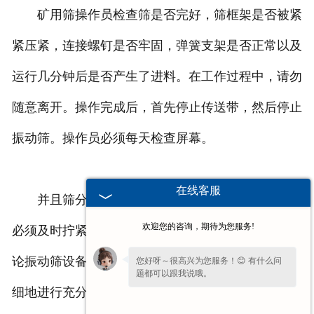
矿用筛操作员检查筛是否完好，筛框架是否被紧
紧压紧，连接螺钉是否牢固，弹簧支架是否正常以及
运行几分钟后是否产生了进料。在工作过程中，请勿
随意离开。操作完成后，首先停止传送带，然后停止
振动筛。操作员必须每天检查屏幕。
在线客服
并且筛分质量好，以便可以立即更换筛网，并且
欢迎您的咨询，期待为您服务!
必须及时拧紧连接螺栓。设备是工作中的好伙伴，无
论振动筛设备是否操作不当且缺乏维护，您都可以仔
您好呀～很高兴为您服务！😊 有什么问
题都可以跟我说哦。
细地进行充分投资，从而降低效率，并缩短使用寿