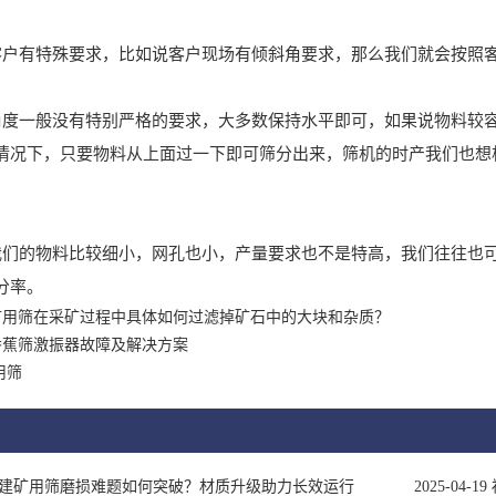
有特殊要求，比如说客户现场有倾斜角要求，那么我们就会按照客
一般没有特别严格的要求，大多数保持水平即可，如果说物料较容
情况下，只要物料从上面过一下即可筛分出来，筛机的时产我们也想
的物料比较细小，网孔也小，产量要求也不是特高，我们往往也可
分率。
矿用筛在采矿过程中具体如何过滤掉矿石中的大块和杂质？
香蕉筛激振器故障及解决方案
用筛
建矿用筛磨损难题如何突破？材质升级助力长效运行
2025-04-19