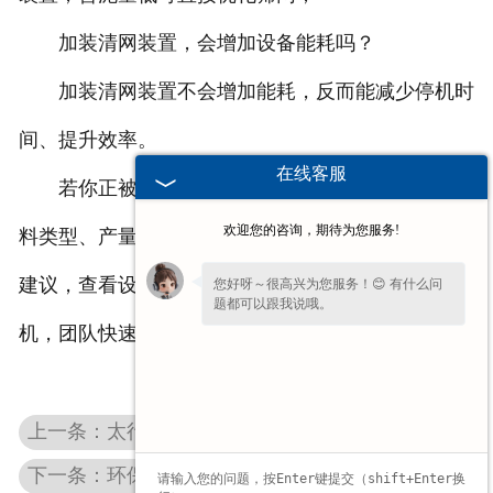
加装清网装置，会增加设备能耗吗？
加装清网装置不会增加能耗，反而能减少停机时
间、提升效率。
在线客服
若你正被砂石筛堵网问题困扰，欢迎留言说明物
欢迎您的咨询，期待为您服务!
料类型、产量需求，即可获取一对一防堵方案、选型
建议，查看设备实拍及改造案例，咨询报价、预约试
您好呀～很高兴为您服务！😊 有什么问
题都可以跟我说哦。
机，团队快速响应，帮你解决堵网难题。
上一条：太行沥青筛｜高粘性物料筛分设备，告别堵网糊网
下一条：环保封闭筛分设备，兼顾抑尘降噪与生产效率