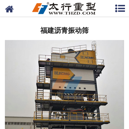
网站首页
福建筛分设备
福建沥青振动筛
-
福建柯莱尔筛
-
福建环保筛
-
福建沥青筛
-
福建砂石筛
-
福建直线筛
-
福建香蕉筛
福建给料设备