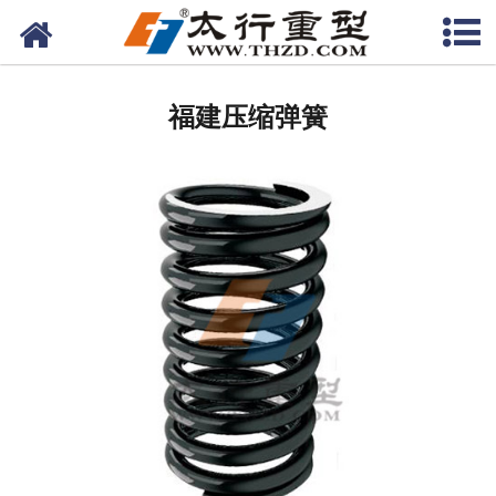
网站首页
福建筛分设备
福建压缩弹簧
-
福建柯莱尔筛
-
福建环保筛
-
福建沥青筛
-
福建砂石筛
-
福建直线筛
-
福建香蕉筛
福建给料设备