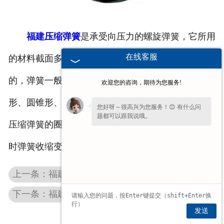
福建备品备件
福建压缩弹簧
是承受向压力的螺旋弹簧，它所用
在线客服
的材料截面多为圆形，也有用矩形和多股钢萦卷制
的，弹簧一般为等节距的，压缩弹簧的形状有：圆柱
欢迎您的咨询，期待为您服务!
形、圆锥形、中凸形和中凹形以及少量的非圆形等，
您好呀～很高兴为您服务！😊 有什么问
题都可以跟我说哦。
压缩弹簧的圈与圈之间有一定的间隙，当受到外载荷
时弹簧收缩变形，储存形变能。
上一条：福建柯莱尔振动筛
下一条：福建洗石筛
发送