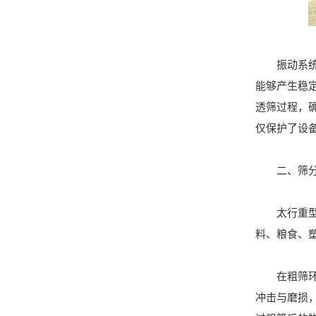
振动系统是
能够产生稳
透筛过程，
仅保护了设
二、筛分
太行重型双
料、粮食、
在粗筛环节
冲击与磨损