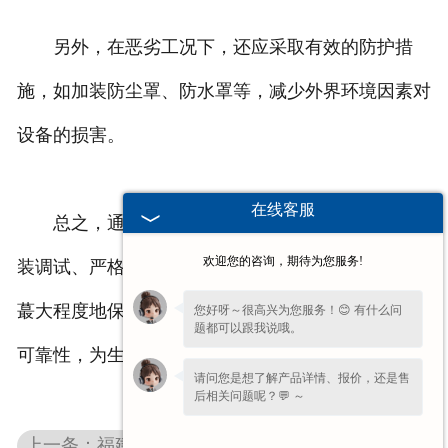
另外，在恶劣工况下，还应采取有效的防护措
施，如加装防尘罩、防水罩等，减少外界环境因素对
设备的损害。
在线客服
总之，通过精心的设计、优质的选材、准确的安
欢迎您的咨询，期待为您服务!
装调试、严格的维护保养以及有效的防护措施，能够
蕞大程度地保证重型振动筛在恶劣工况下的稳定性和
您好呀～很高兴为您服务！😊 有什么问
题都可以跟我说哦。
可靠性，为生产的顺利进行提供有力保障。
请问您是想了解产品详情、报价，还是售
后相关问题呢？💬 ～
上一条：福建重型振动筛的减震效果怎样，对周边设备和建筑物影响大吗？