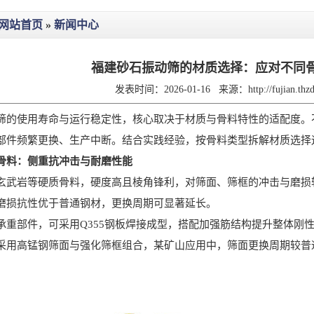
网站首页
»
新闻中心
福建砂石振动筛的材质选择：应对不同
发表时间：2026-01-16
来源：
http://fujian.th
使用寿命与运行稳定性，核心取决于材质与骨料特性的适配度。不
部件频繁更换、生产中断。结合实践经验，按骨料类型拆解材质选择
骨料：侧重抗冲击与耐磨性能
岩等硬质骨料，硬度高且棱角锋利，对筛面、筛框的冲击与磨损较
磨损抗性优于普通钢材，更换周期可显著延长。
部件，可采用Q355钢板焊接成型，搭配加强筋结构提升整体刚性
采用高锰钢筛面与强化筛框组合，某矿山应用中，筛面更换周期较普