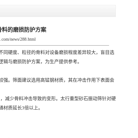
骨料的磨损防护方案
zd.com/news/288.html
同硬度、粒径的骨料对设备磨损程度差异较大，盲目选
逻辑与磨损防护方案，为生产提供参考。
强。筛面建议选用高锰钢材质，其在冲击作用下表面会
，减少骨料冲击导致的变形。太行重型砂石振动筛针对硬
通材质延长3倍以上。