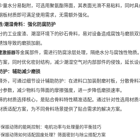
水分易黏附，可选用聚氨酯筛面，其表面光滑不易粘料，同时具备
钢板材质即可满足使用需求，无需额外强化。
性/潮湿骨料：强化防腐防护
工业废渣、潮湿环境下的砂石骨料，易对设备造成腐蚀与磨损双重
锈蚀导致的磨损加剧。
等金属部件，需进行防腐涂层处理，隔绝水分与腐蚀性物质
建激振器
方案，同时优化密封结构，减少潮湿空气对内部部件的侵蚀，延长设
防护：辅助减少磨损
，可通过细节设计辅助防护：在进料口加装耐磨衬板，分散骨料冲
分参数，减少物料与筛面的摩擦强度，进一步降低磨损速率。
材质选择核心，是贴合骨料特性精准适配。通过针对性选用材质与
材质适配方案，为不同骨料场景提供了贴合需求的解决方案。
环保振动筛的能耗控制：电机功率与处理量的平衡技巧
环保振动筛如何适配固废处理？筛面密封与除尘搭配方案