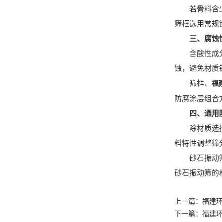
若骨料含少量
筛框选用常规
三、腐蚀
含酸性成分的
蚀，避免材质
筛框、
福
防腐涂层组合
四、通用
除材质选择外
料特性调整筛
砂石振动筛的
砂石振动筛的
上一篇：
福建
下一篇：
福建