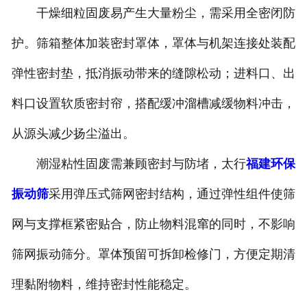
干燥细粒固废易产生大量粉尘，需采用全密闭防
护。筛箱整体加装密封罩体，罩体与机架连接处装配
弹性密封垫，抵消振动带来的缝隙松动；进料口、出
料口设置软质密封帘，搭配缓冲溜槽减缓物料冲击，
从源头减少扬尘溢出。
潮湿粘性固废需兼顾密封与防堵，太行
福建环保
振动筛
采用弹压式筛网密封结构，通过弹性组件使筛
网与支撑框紧密贴合，防止物料混窜的同时，不影响
筛网振动筛分。罩体预留可拆卸检修门，方便定期清
理黏附物料，维持密封性能稳定。