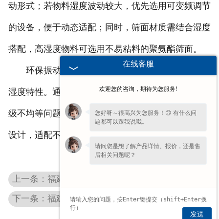
动形式；若物料湿度波动较大，优先选用可变频调节
的设备，便于动态适配；同时，筛面材质需结合湿度
搭配，高湿度物料可选用不易粘料的聚氨酯筛面。
在线客服
环保振动筛选型的关键，是让振动形式贴合物料
欢迎您的咨询，期待为您服务!
湿度特性。通过上述适配参考，可有效避免堵孔、分
级不均等问题，太行环保振动筛凭借灵活的振动调节
您好呀～很高兴为您服务！😊 有什么问
题都可以跟我说哦。
设计，适配不同湿度固废的筛分需求。
请问您是想了解产品详情、报价，还是售
后相关问题呢？
上一条：福建环保振动筛的能耗控制：电机功率与处理量的平衡技巧
下一条：福建沥青振动筛怎么选？常见选型要点与注意事项
发送