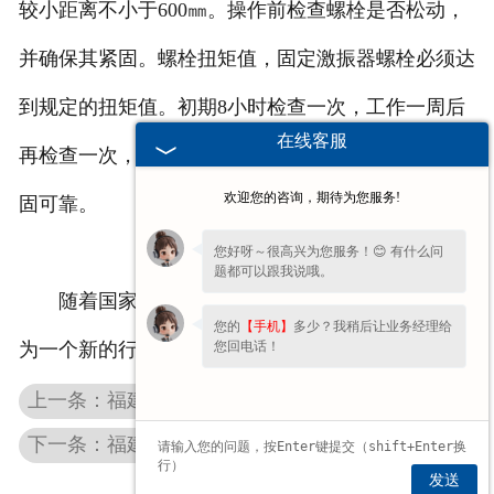
较小距离不小于600㎜。操作前检查螺栓是否松动，
并确保其紧固。螺栓扭矩值，固定激振器螺栓必须达
到规定的扭矩值。初期8小时检查一次，工作一周后
在线客服
再检查一次，以后每隔720小时进行检查，确保其牢
欢迎您的咨询，期待为您服务!
固可靠。
您好呀～很高兴为您服务！😊 有什么问
题都可以跟我说哦。
随着国家对于环保的支持，环保振动筛将发展成
您的
【手机】
多少？我稍后让业务经理给
您回电话！
为一个新的行业。
上一条：福建重型振动筛厂家分享振动筛筛分效果不好怎么改进
下一条：福建重型振动筛使用要点分析
发送