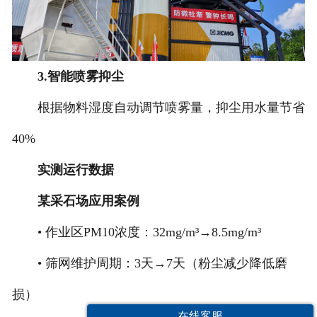
3.智能喷雾抑尘
根据物料湿度自动调节喷雾量，抑尘用水量节省
40%
实测运行数据
某采石场应用案例
• 作业区PM10浓度：32mg/m³→8.5mg/m³
• 筛网维护周期：3天→7天（粉尘减少降低磨
损）
在线客服