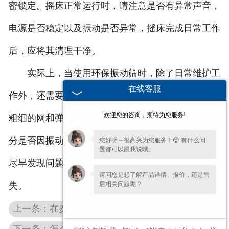
密锁定。摇床正常运行时，请注意是否有异常声音，
电源是否稳定以及振动是否异常，摇床完成日常工作
后，应将其清理干净。
实际上，当使用环保振动筛时，除了日常维护工
在线客服
作外，还需要定期检查环保振动筛，例如，定期检查
欢迎您的咨询，期待为您服务!
粗细的网和弹簧是否疲劳或损坏，以及机身的各个部
分是否因振动而损坏。检查轴承，如果损坏请更换，
您好呀～很高兴为您服务！😊 有什么问
题都可以跟我说哦。
尽早发现问题以解决问题，并减少由故障引起的损
请问您是想了解产品详情、报价，还是售
后相关问题呢？
失。
上一条：在炎热的夏天，福建环保振动筛需要防暑吗？