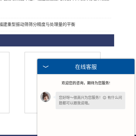
福建重型振动筛筛分精度与处理量的平衡
在线客服
欢迎您的咨询，期待为您服务!
您好呀～很高兴为您服务！😊 有什么问
题都可以跟我说哦。
我一直在这边等候您哦～如果暂时不方
福建柯莱尔振动筛
便打字，也可以先把
【问题/联系方式】
留下来，稍后我会为您详细回复。