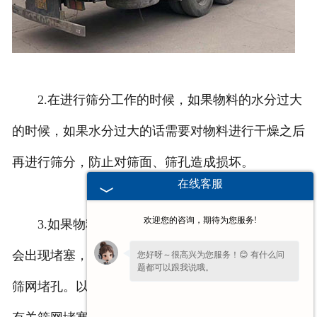
2.在进行筛分工作的时候，如果物料的水分过大
的时候，如果水分过大的话需要对物料进行干燥之后
再进行筛分，防止对筛面、筛孔造成损坏。
在线客服
欢迎您的咨询，期待为您服务!
3.如果物料的颗粒较细、泥沙含量较多的话，也
会出现堵塞，筛网的张紧程度出现问题的话也会导致
您好呀～很高兴为您服务！😊 有什么问
题都可以跟我说哦。
筛网堵孔。以上就是重型振动筛厂家为大家简单分享