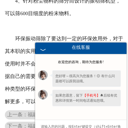
4、针对粉尘物料的筛分而设计的振动筛机型，
可以筛600目细度的粉末物料。
环保振动筛除了要达到一定的环保效用外，对于
在线客服
其本职的实用效用还是要达到标准的。环保振动筛在
欢迎您的咨询，期待为您服务!
使用时并不会对所筛选的物料造成污染，而且也可根
据自己的需要选择筛选的颗粒大小。我们公司供有多
您好呀～很高兴为您服务！😊 有什么问
题都可以跟我说哦。
种类型的环保振动筛等产品，质量可靠，如果您想了
如果您愿意，留下
【手机号】
🔔后续有优
惠和详情第一时间电话通知您哦。
解更多，可以联系我们。
上一条：福建重型振动筛的构造你了解了吗
下一条：福建矿用筛厂家帮你解决福建矿用筛出料的问题