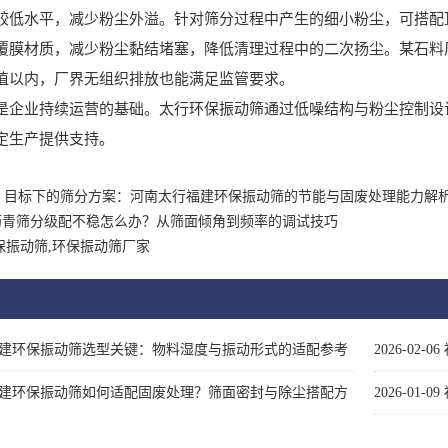
较低水平，减少粉尘外溢。针对筛分过程中产生的细小粉尘，可搭配
材质，减少粉尘黏结堵塞，降低清理过程中的二次扬尘。某石料厂
值以内，厂界无组织排放也能满足监管要求。
业持续运营的基础。太行环保振动筛通过低噪结构与粉尘控制设计
定生产提供支持。
” 目标下的筛分方案：河南太行福建环保振动筛的节能与固废处理能力解
沥青筛分级配不稳怎么办？从筛面倾角到频率的调试技巧
保振动筛,环保振动筛厂家
建环保振动筛选型关键：物料湿度与振动形式的适配参考
2026-02-06
建环保振动筛如何适配固废处理？筛面密封与除尘搭配方
2026-01-09